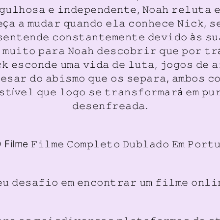
𝚐𝚞𝚕𝚑𝚘𝚜𝚊 𝚎 𝚒𝚗𝚍𝚎𝚙𝚎𝚗𝚍𝚎𝚗𝚝𝚎, 𝙽𝚘𝚊𝚑 𝚛𝚎𝚕𝚞𝚝𝚊 
𝚎ç𝚊 𝚊 𝚖𝚞𝚍𝚊𝚛 𝚚𝚞𝚊𝚗𝚍𝚘 𝚎𝚕𝚊 𝚌𝚘𝚗𝚑𝚎𝚌𝚎 𝙽𝚒𝚌𝚔, 𝚜
𝚜𝚎𝚗𝚝𝚎𝚗𝚍𝚎 𝚌𝚘𝚗𝚜𝚝𝚊𝚗𝚝𝚎𝚖𝚎𝚗𝚝𝚎 𝚍𝚎𝚟𝚒𝚍𝚘 à𝚜 𝚜𝚞
 𝚖𝚞𝚒𝚝𝚘 𝚙𝚊𝚛𝚊 𝙽𝚘𝚊𝚑 𝚍𝚎𝚜𝚌𝚘𝚋𝚛𝚒𝚛 𝚚𝚞𝚎 𝚙𝚘𝚛 𝚝𝚛
𝚔 𝚎𝚜𝚌𝚘𝚗𝚍𝚎 𝚞𝚖𝚊 𝚟𝚒𝚍𝚊 𝚍𝚎 𝚕𝚞𝚝𝚊, 𝚓𝚘𝚐𝚘𝚜 𝚍𝚎 𝚊
𝚎𝚜𝚊𝚛 𝚍𝚘 𝚊𝚋𝚒𝚜𝚖𝚘 𝚚𝚞𝚎 𝚘𝚜 𝚜𝚎𝚙𝚊𝚛𝚊, 𝚊𝚖𝚋𝚘𝚜 𝚌
𝚝í𝚟𝚎𝚕 𝚚𝚞𝚎 𝚕𝚘𝚐𝚘 𝚜𝚎 𝚝𝚛𝚊𝚗𝚜𝚏𝚘𝚛𝚖𝚊𝚛á 𝚎𝚖 𝚙𝚞
𝚍𝚎𝚜𝚎𝚗𝚏𝚛𝚎𝚊𝚍𝚊.
 Filme 𝙵𝚒𝚕𝚖𝚎 𝙲𝚘𝚖𝚙𝚕𝚎𝚝𝚘 𝙳𝚞𝚋𝚕𝚊𝚍𝚘 𝙴𝚖 𝙿𝚘𝚛𝚝𝚞
𝚞 𝚍𝚎𝚜𝚊𝚏𝚒𝚘 𝚎𝚖 𝚎𝚗𝚌𝚘𝚗𝚝𝚛𝚊𝚛 𝚞𝚖 𝚏𝚒𝚕𝚖𝚎 𝚘𝚗𝚕𝚒