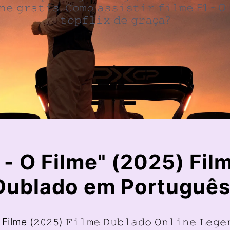
𝚒𝚗𝚎 𝚐𝚛𝚊𝚝𝚒𝚜. 𝙲𝚘𝚖𝚘 𝚊𝚜𝚜𝚒𝚜𝚝𝚒𝚛 𝚏𝚒𝚕𝚖𝚎 F1 - 
𝚝𝚘𝚙𝚏𝚕𝚒𝚡 𝚍𝚎 𝚐𝚛𝚊ç𝚊?
1 - O Filme" (2025) Fi
ublado em Português -
Filme (𝟸𝟶𝟸𝟻) 𝙵𝚒𝚕𝚖𝚎 𝙳𝚞𝚋𝚕𝚊𝚍𝚘 𝙾𝚗𝚕𝚒𝚗𝚎 𝙻𝚎𝚐𝚎