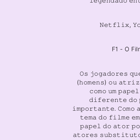
𝚕𝚎𝚐𝚎𝚗𝚍𝚊𝚍𝚘 𝚎𝚗
𝙽𝚎𝚝𝚏𝚕𝚒𝚡, 𝚈
F1 - O Filme 
𝙾𝚜 𝚓𝚘𝚐𝚊𝚍𝚘𝚛𝚎𝚜 𝚚𝚞
(𝚑𝚘𝚖𝚎𝚗𝚜) 𝚘𝚞 𝚊𝚝𝚛𝚒𝚣
𝚌𝚘𝚖𝚘 𝚞𝚖 𝚙𝚊𝚙𝚎𝚕
𝚍𝚒𝚏𝚎𝚛𝚎𝚗𝚝𝚎 𝚍𝚘 
𝚒𝚖𝚙𝚘𝚛𝚝𝚊𝚗𝚝𝚎. 𝙲𝚘𝚖𝚘 
𝚝𝚎𝚖𝚊 𝚍𝚘 𝚏𝚒𝚕𝚖𝚎 𝚎𝚖
𝚙𝚊𝚙𝚎𝚕 𝚍𝚘 𝚊𝚝𝚘𝚛 𝚙
𝚊𝚝𝚘𝚛𝚎𝚜 𝚜𝚞𝚋𝚜𝚝𝚒𝚝𝚞𝚝