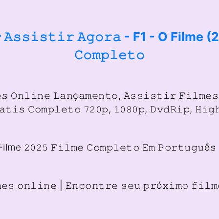
𝚜𝚜𝚒𝚜𝚝𝚒𝚛 𝙰𝚐𝚘𝚛𝚊 - F1 - O Filme (2
𝙲𝚘𝚖𝚙𝚕𝚎𝚝𝚘
𝚜 𝙾𝚗𝚕𝚒𝚗𝚎 𝙻𝚊𝚗ç𝚊𝚖𝚎𝚗𝚝𝚘, 𝙰𝚜𝚜𝚒𝚜𝚝𝚒𝚛 𝙵𝚒𝚕𝚖𝚎𝚜
𝚊𝚝𝚒𝚜 𝙲𝚘𝚖𝚙𝚕𝚎𝚝𝚘 𝟽𝟸𝟶𝚙, 𝟷𝟶𝟾𝟶𝚙, 𝙳𝚟𝚍𝚁𝚒𝚙, 𝙷𝚒𝚐
lme 𝟸𝟶𝟸𝟻 𝙵𝚒𝚕𝚖𝚎 𝙲𝚘𝚖𝚙𝚕𝚎𝚝𝚘 𝙴𝚖 𝙿𝚘𝚛𝚝𝚞𝚐𝚞ê𝚜 
𝚎𝚜 𝚘𝚗𝚕𝚒𝚗𝚎 | 𝙴𝚗𝚌𝚘𝚗𝚝𝚛𝚎 𝚜𝚎𝚞 𝚙𝚛ó𝚡𝚒𝚖𝚘 𝚏𝚒𝚕𝚖