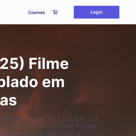
Login
Courses
025) Filme
blado em
ras
𝚛á𝚝𝚒𝚜 𝙰𝚜𝚜𝚒𝚜𝚝𝚒𝚛 𝙵𝚒𝚕𝚖𝚎 F1 - O
𝚊𝚝𝚒𝚜 𝙱𝚊𝚒𝚡𝚊𝚛 F1 - O Filme 𝚏𝚒𝚕𝚖𝚎
- O Filme 𝚏𝚒𝚕𝚖𝚎 𝚍𝚞𝚋𝚕𝚊𝚍𝚘 𝚎